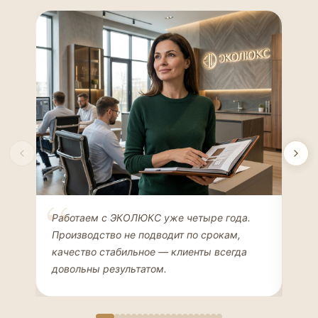
Елена Соколова
Ан
Работаем с ЭКОЛЮКС уже четыре года.
Сде
ДИЗАЙНЕР ИНТЕРЬЕРОВ
ЧАС
Производство не подводит по срокам,
Мен
качество стабильное — клиенты всегда
мон
довольны результатом.
иде