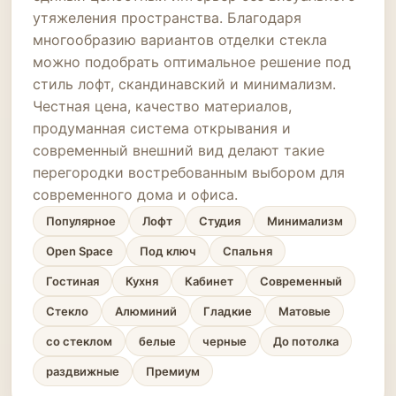
утяжеления пространства. Благодаря
многообразию вариантов отделки стекла
можно подобрать оптимальное решение под
стиль лофт, скандинавский и минимализм.
Честная цена, качество материалов,
продуманная система открывания и
современный внешний вид делают такие
перегородки востребованным выбором для
современного дома и офиса.
Популярное
Лофт
Студия
Минимализм
Open Space
Под ключ
Спальня
Гостиная
Кухня
Кабинет
Современный
Стекло
Алюминий
Гладкие
Матовые
со стеклом
белые
черные
До потолка
раздвижные
Премиум