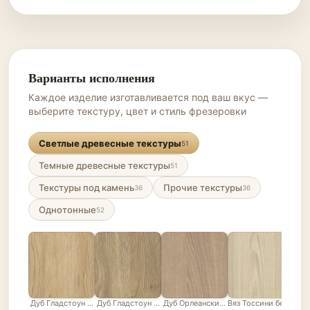
Варианты исполнения
Каждое изделие изготавливается под ваш вкус —
выберите текстуру, цвет и стиль фрезеровки
Светлые древесные текстуры
51
Темные древесные текстуры
51
Текстуры под камень
Прочие текстуры
36
36
Однотонные
52
Дуб Гладстоун песочный
Дуб Гладстоун серо-бежевый
Дуб Орлеанский песочно-бежевый
Вяз Тоссини белый
Лис