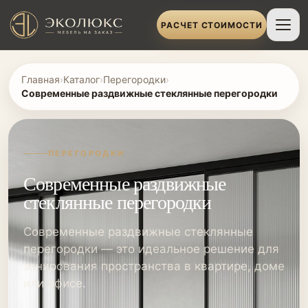
РАСЧЕТ СТОИМОСТИ
Главная
›
Каталог
›
Перегородки
›
Современные раздвижные стеклянные перегородки
ПЕРЕГОРОДКИ
Современные раздвижные
стеклянные перегородки
Современные раздвижные стеклянные
перегородки — это идеальное решение для
зонирования пространства в квартире, доме
или офисе.