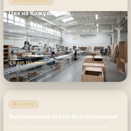
🏭 ПРОИЗВОДСТВО
Цех на Кожуховской
Собственный завод 500 м². ЧПУ-станки,
фрезеровка, покраска и сборка — всё под одной
крышей.
📍
м. Кожуховская, 2-й Южнопортовый пр. 26
🕑
Пн–Пт: 9:00–18:00 (по предварительной записи)
📞
8 495 181-19-91
🏢 ШОУРУМ
Выставочный зал на Братиславской
Более 30 экспозиций в натуральную величину.