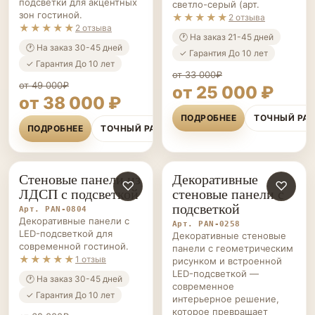
подсветки для акцентных
светло-серый (арт.
зон гостиной.
★★★★★
2 отзыва
★★★★★
2 отзыва
🕐 На заказ 21-45 дней
🕐 На заказ 30-45 дней
✓ Гарантия До 10 лет
✓ Гарантия До 10 лет
от 33 000₽
от 49 000₽
от 25 000 ₽
от 38 000 ₽
ПОДРОБНЕЕ
ТОЧНЫЙ РА
ПОДРОБНЕЕ
ТОЧНЫЙ РАСЧЁТ
Стеновые панели из
Декоративные
СТЕНОВЫЕ
♡
СТЕНОВЫЕ
♡
ЛДСП с подсветкой
стеновые панели с
ПАНЕЛИ НА ЗАКАЗ
ПАНЕЛИ НА ЗАКАЗ
подсветкой
Арт. PAN-0804
Декоративные панели с
Арт. PAN-0258
LED-подсветкой для
Декоративные стеновые
современной гостиной.
панели с геометрическим
★★★★★
1 отзыв
рисунком и встроенной
LED-подсветкой —
🕐 На заказ 30-45 дней
современное
✓ Гарантия До 10 лет
интерьерное решение,
которое превращает