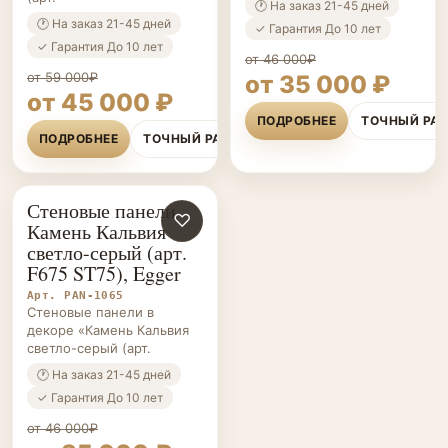
🕐 На заказ 21-45 дней
🕐 На заказ 21-45 дней
✓ Гарантия До 10 лет
✓ Гарантия До 10 лет
от 46 000₽
от 59 000₽
от 35 000 ₽
от 45 000 ₽
ПОДРОБНЕЕ
ТОЧНЫЙ РА
ПОДРОБНЕЕ
ТОЧНЫЙ РАСЧЁТ
Стеновые панели
СТЕНОВЫЕ
♡
Камень Кальвия
ПАНЕЛИ НА ЗАКАЗ
светло-серый (арт.
F675 ST75), Egger
Арт. PAN-1065
Стеновые панели в
декоре «Камень Кальвия
светло-серый (арт.
🕐 На заказ 21-45 дней
✓ Гарантия До 10 лет
от 46 000₽