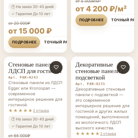
от 5 000₽/м²
🕐 На заказ 30-45 дней
от 4 200 ₽/м²
✓ Гарантия До 10 лет
ПОДРОБНЕЕ
ТОЧНЫЙ РА
от 20 000₽
от 15 000 ₽
ПОДРОБНЕЕ
ТОЧНЫЙ РАСЧЁТ
Стеновые панели
Декоративные
СТЕНОВЫЕ
♡
СТЕНОВЫЕ
♡
ЛДСП для гостиной
стеновые панели с
ПАНЕЛИ НА ЗАКАЗ
ПАНЕЛИ НА ЗАКАЗ
подсветкой
Арт. PAN-0243
Стеновые панели из ЛДСП
Арт. PAN-0255
Egger или Kronospan —
Декоративные стеновые
современное
панели с подсветкой —
интерьерное решение для
это современное
гостиной.
интерьерное решение для
★★★★★
2 отзыва
гостиной и других жилых
помещений, выполненное
🕐 На заказ 30-45 дней
из экологичного ЛДСП
✓ Гарантия До 10 лет
высокого качества.
★★★★★
2 отзыва
от 65 000₽