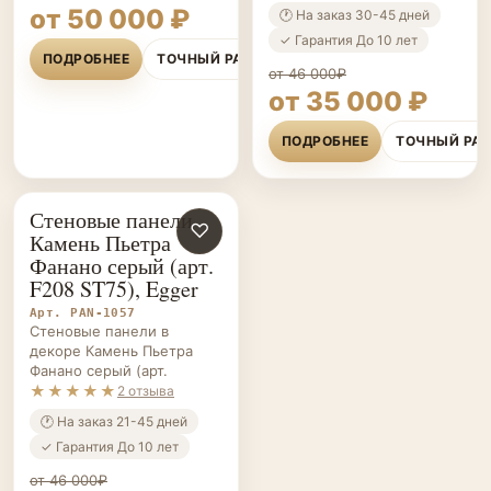
от 50 000 ₽
🕐 На заказ 30-45 дней
✓ Гарантия До 10 лет
ПОДРОБНЕЕ
ТОЧНЫЙ РАСЧЁТ
от 46 000₽
от 35 000 ₽
ПОДРОБНЕЕ
ТОЧНЫЙ РА
Стеновые панели
СТЕНОВЫЕ
♡
Камень Пьетра
ПАНЕЛИ НА ЗАКАЗ
Фанано серый (арт.
F208 ST75), Egger
Арт. PAN-1057
Стеновые панели в
декоре Камень Пьетра
Фанано серый (арт.
★★★★★
2 отзыва
🕐 На заказ 21-45 дней
✓ Гарантия До 10 лет
от 46 000₽