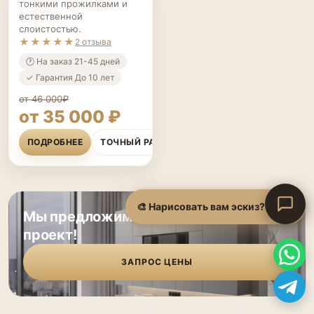
тонкими прожилками и
естественной
слоистостью.
★★★★★
2 отзыва
🕐 На заказ 21-45 дней
✓ Гарантия До 10 лет
от 46 000₽
от 35 000 ₽
ПОДРОБНЕЕ
ТОЧНЫЙ РАСЧЁТ
Мы предложим лучшую цену на ваш
проект!
ЗАПРОС ЦЕНЫ