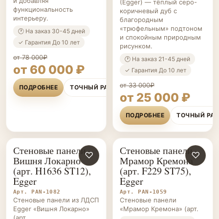
и добавляя
(Egger) — тёплый серо-
функциональность
коричневый дуб с
интерьеру.
благородным
«трюфельным» подтоном
🕐 На заказ 30-45 дней
и спокойным природным
✓ Гарантия До 10 лет
рисунком.
от 78 000₽
🕐 На заказ 21-45 дней
от 60 000 ₽
✓ Гарантия До 10 лет
от 33 000₽
ПОДРОБНЕЕ
ТОЧНЫЙ РАСЧЁТ
от 25 000 ₽
ПОДРОБНЕЕ
ТОЧНЫЙ РА
Стеновые панели
Стеновые панели
СТЕНОВЫЕ
♡
СТЕНОВЫЕ
♡
Вишня Локарно
Мрамор Кремона
ПАНЕЛИ НА ЗАКАЗ
ПАНЕЛИ НА ЗАКАЗ
(арт. H1636 ST12),
(арт. F229 ST75),
Egger
Egger
Арт. PAN-1082
Арт. PAN-1059
Стеновые панели из ЛДСП
Стеновые панели
Egger «Вишня Локарно»
«Мрамор Кремона» (арт.
(арт.