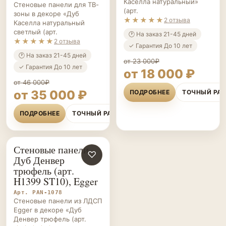
Каселла натуральный»
Стеновые панели для ТВ-
(арт.
зоны в декоре «Дуб
★★★★★
2 отзыва
Каселла натуральный
светлый (арт.
🕐 На заказ 21-45 дней
★★★★★
2 отзыва
✓ Гарантия До 10 лет
🕐 На заказ 21-45 дней
от 23 000₽
✓ Гарантия До 10 лет
от 18 000 ₽
от 46 000₽
от 35 000 ₽
ПОДРОБНЕЕ
ТОЧНЫЙ РА
ПОДРОБНЕЕ
ТОЧНЫЙ РАСЧЁТ
Стеновые панели
СТЕНОВЫЕ
♡
Дуб Денвер
ПАНЕЛИ НА ЗАКАЗ
трюфель (арт.
H1399 ST10), Egger
Арт. PAN-1078
Стеновые панели из ЛДСП
Egger в декоре «Дуб
Денвер трюфель (арт.