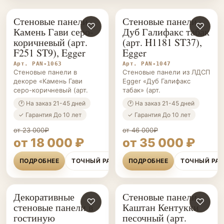
Стеновые панели
Стеновые панели
СТЕНОВЫЕ
♡
СТЕНОВЫЕ
♡
Камень Гави серо-
Дуб Галифакс табак
ПАНЕЛИ НА ЗАКАЗ
ПАНЕЛИ НА ЗАКАЗ
коричневый (арт.
(арт. H1181 ST37),
F251 ST9), Egger
Egger
Арт. PAN-1063
Арт. PAN-1047
Стеновые панели в
Стеновые панели из ЛДСП
декоре «Камень Гави
Egger «Дуб Галифакс
серо-коричневый (арт.
табак» (арт.
🕐 На заказ 21-45 дней
🕐 На заказ 21-45 дней
✓ Гарантия До 10 лет
✓ Гарантия До 10 лет
от 23 000₽
от 46 000₽
от 18 000 ₽
от 35 000 ₽
ПОДРОБНЕЕ
ТОЧНЫЙ РАСЧЁТ
ПОДРОБНЕЕ
ТОЧНЫЙ РА
Декоративные
Стеновые панели
СТЕНОВЫЕ
♡
СТЕНОВЫЕ
♡
стеновые панели в
Каштан Кентукки
ПАНЕЛИ НА ЗАКАЗ
ПАНЕЛИ НА ЗАКАЗ
гостиную
песочный (арт.