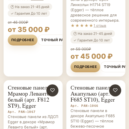
Линкольн H1714 ST19
🕐 На заказ 21-45 дней
(Egger) — тёплое
✓ Гарантия До 10 лет
древесное решение для
современного интерьера.
от 46 000₽
★★★★★
1 отзыв
от 35 000 ₽
🕐 На заказ 21-45 дней
ПОДРОБНЕЕ
ТОЧНЫЙ РАСЧЁТ
✓ Гарантия До 10 лет
от 59 000₽
от 45 000 ₽
ПОДРОБНЕЕ
ТОЧНЫЙ РА
Стеновые панели
Стеновые панели
СТЕНОВЫЕ
♡
СТЕНОВЫЕ
♡
Мрамор Леванто
Акапулько (арт.
ПАНЕЛИ НА ЗАКАЗ
ПАНЕЛИ НА ЗАКАЗ
белый (арт. F812
F685 ST10), Egger
ST9), Egger
Арт. PAN-1066
Стеновые панели в
Арт. PAN-1067
декоре Акапулько F685
Стеновые панели из ЛДСП
ST10 (Egger) — тёплое
Egger в декоре «Мрамор
бежево‑песочное
Леванто белый» (арт.