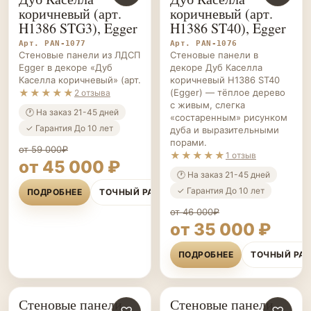
ПАНЕЛИ НА ЗАКАЗ
ПАНЕЛИ НА ЗАКАЗ
коричневый (арт.
коричневый (арт.
H1386 STG3), Egger
H1386 ST40), Egger
Арт. PAN-1077
Арт. PAN-1076
Стеновые панели из ЛДСП
Стеновые панели в
Egger в декоре «Дуб
декоре Дуб Каселла
Каселла коричневый» (арт.
коричневый H1386 ST40
★★★★★
(Egger) — тёплое дерево
2 отзыва
с живым, слегка
🕐 На заказ 21-45 дней
«состаренным» рисунком
✓ Гарантия До 10 лет
дуба и выразительными
порами.
от 59 000₽
★★★★★
1 отзыв
от 45 000 ₽
🕐 На заказ 21-45 дней
✓ Гарантия До 10 лет
ПОДРОБНЕЕ
ТОЧНЫЙ РАСЧЁТ
от 46 000₽
от 35 000 ₽
ПОДРОБНЕЕ
ТОЧНЫЙ РА
Стеновые панели
Стеновые панели
СТЕНОВЫЕ
СТЕНОВЫЕ