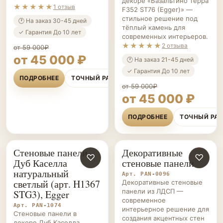
декоре «Базальтино терра
★★★★★
1 отзыв
F352 ST76 (Egger)» —
стильное решение под
🕐 На заказ 30-45 дней
тёплый камень для
✓ Гарантия До 10 лет
современных интерьеров.
★★★★★
2 отзыва
от 59 000₽
от 45 000 ₽
🕐 На заказ 21-45 дней
✓ Гарантия До 10 лет
ПОДРОБНЕЕ
ТОЧНЫЙ РАСЧЁТ
от 59 000₽
от 45 000 ₽
ПОДРОБНЕЕ
ТОЧНЫЙ РА
Стеновые панели
Декоративные
СТЕНОВЫЕ
♡
СТЕНОВЫЕ
♡
Дуб Каселла
стеновые панели
ПАНЕЛИ НА ЗАКАЗ
ПАНЕЛИ НА ЗАКАЗ
натуральный
Арт. PAN-0096
светлый (арт. H1367
Декоративные стеновые
панели из ЛДСП —
STG3), Egger
современное
Арт. PAN-1074
интерьерное решение для
Стеновые панели в
создания акцентных стен
декоре Дуб Каселла