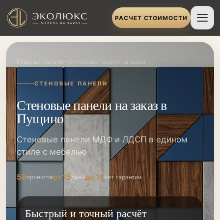
РАСЧЕТ СТОИМОСТИ
›
›
Главная
Каталог
Стеновые панели на заказ
СТЕНОВЫЕ ПАНЕЛИ
Стеновые панели на заказ в
Пущино
Стеновые панели МДФ и ЛДСП в едином
стиле с мебелью
59
от 15
до 10
проектов
дней
лет гарантии
Быстрый и точный расчёт