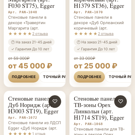
F030 ST75), Egger
H1379 ST36), Egger
Арт. PAN-1048
Арт. PAN-1070
Стеновые панели в
Стеновые панели в
декоре «Травертин
декоре «Дуб Орлеанский
Маргарита (арт.
коричневый (арт.
★★★★★
★★★★★
2 отзыва
2 отзыва
🕐 На заказ 21-45 дней
🕐 На заказ 21-45 дней
✓ Гарантия До 10 лет
✓ Гарантия До 10 лет
от 59 000₽
от 33 000₽
от 45 000 ₽
от 25 000 ₽
ПОДРОБНЕЕ
ТОЧНЫЙ РАСЧЁТ
ПОДРОБНЕЕ
ТОЧНЫЙ РА
Стеновые панели
Стеновые панели
СТЕНОВЫЕ
♡
СТЕНОВЫЕ
♡
Дуб Норидж (арт.
ТВ-зоны Орех
ПАНЕЛИ НА ЗАКАЗ
ПАНЕЛИ НА ЗАКАЗ
H3003 ST19), Egger
Линкольн (арт.
H1714 ST19), Egger
Арт. PAN-1072
Стеновые панели из ЛДСП
Арт. PAN-1068
Egger «Дуб Норидж (арт.
Стеновые панели для ТВ-
★★★★★
1 отзыв
зоны в декоре Орех