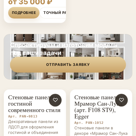
от 35 000 ₽
ПОДРОБНЕЕ
ТОЧНЫЙ РАСЧЁТ
Спроектируем и изготовим модель
под ваши задачи
ОТПРАВИТЬ ЗАЯВКУ
Стеновые панели в
Стеновые панели
СТЕНОВЫЕ
♡
СТЕНОВЫЕ
♡
гостиной
Мрамор Сан-Лука
ПАНЕЛИ НА ЗАКАЗ
ПАНЕЛИ НА ЗАКАЗ
современного стиля
(арт. F108 ST9),
Egger
Арт. PAN-0813
Декоративные панели из
Арт. PAN-1052
ЛДСП для оформления
Стеновые панели в
гостиной и объединения
декоре «Мрамор Сан-Лука