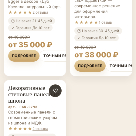
LED-подсветкой —
Egger в декоре «Дуб
современное решение
Каселла натуральный (арт.
для оформления
★★★★★
2 отзыва
интерьера.
🕐 На заказ 21-45 дней
★★★★★
1 отзыв
✓ Гарантия До 10 лет
🕐 На заказ 30-45 дней
от 46 000₽
✓ Гарантия До 10 лет
от 35 000 ₽
от 49 000₽
от 38 000 ₽
ПОДРОБНЕЕ
ТОЧНЫЙ РАСЧЁТ
ПОДРОБНЕЕ
ТОЧНЫЙ РА
Декоративные
СТЕНОВЫЕ
♡
стеновые панели из
ПАНЕЛИ НА ЗАКАЗ
шпона
Арт. PAN-0798
Современные панели с
геометрическим узором
из шпона и МДФ.
★★★★★
2 отзыва