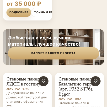
от 35 000 ₽
ПОДРОБНЕЕ
ТОЧНЫЙ РАСЧЁТ
Любые ваши идеи, лучшие
материалы, лучшее качество!
РАСЧЕТ ВАШЕГО ПРОЕКТА
Стеновые панели из
Стеновые панели
СТЕНОВЫЕ
♡
СТЕНОВЫЕ
♡
ЛДСП в гостиную
Базальтино терра
ПАНЕЛИ НА ЗАКАЗ
ПАНЕЛИ НА ЗАКАЗ
(арт. F352 ST76),
Арт. PAN-0799
Egger
Декоративные панели с
древесной текстурой для
Арт. PAN-1064
стильного оформления
Стеновые панели в
стен.