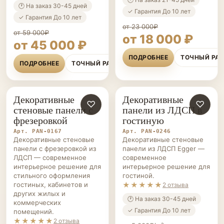
🕐 На заказ 30-45 дней
✓ Гарантия До 10 лет
✓ Гарантия До 10 лет
от 23 000₽
от 59 000₽
от 18 000 ₽
от 45 000 ₽
ПОДРОБНЕЕ
ТОЧНЫЙ РА
ПОДРОБНЕЕ
ТОЧНЫЙ РАСЧЁТ
Декоративные
Декоративные
СТЕНОВЫЕ
♡
СТЕНОВЫЕ
♡
стеновые панели с
панели из ЛДСП в
ПАНЕЛИ НА ЗАКАЗ
ПАНЕЛИ НА ЗАКАЗ
фрезеровкой
гостиную
Арт. PAN-0167
Арт. PAN-0246
Декоративные стеновые
Декоративные стеновые
панели с фрезеровкой из
панели из ЛДСП Egger —
ЛДСП — современное
современное
интерьерное решение для
интерьерное решение для
стильного оформления
гостиной.
гостиных, кабинетов и
★★★★★
2 отзыва
других жилых и
🕐 На заказ 30-45 дней
коммерческих
✓ Гарантия До 10 лет
помещений.
★★★★★
2 отзыва