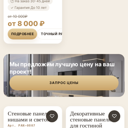
🕐 На заказ 30-45 дней
✓ Гарантия До 10 лет
от 10 000₽
от 8 000 ₽
ПОДРОБНЕЕ
ТОЧНЫЙ РАСЧЁТ
Мы предложим лучшую цену на ваш
проект!
ЗАПРОС ЦЕНЫ
Стеновые панели с
Декоративные
СТЕНОВЫЕ
♡
СТЕНОВЫЕ
♡
нишами и светом
стеновые панели
ПАНЕЛИ НА ЗАКАЗ
ПАНЕЛИ НА ЗАКАЗ
для гостиной
Арт. PAN-0807