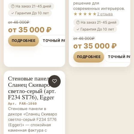
решение для
🕐 На заказ 21-45 дней
современных интерьеров.
✓ Гарантия До 10 лет
★★★★★
2 отзыва
от 46 000₽
🕐 На заказ 21-45 дней
от 35 000 ₽
✓ Гарантия До 10 лет
от 46 000₽
ПОДРОБНЕЕ
ТОЧНЫЙ РАСЧЁТ
от 35 000 ₽
ПОДРОБНЕЕ
ТОЧНЫЙ РА
Стеновые панели
СТЕНОВЫЕ
♡
Сланец Скиваро
ПАНЕЛИ НА ЗАКАЗ
светло-серый (арт.
F234 ST76), Egger
Арт. PAN-1060
Стеновые панели в
декоре «Сланец Скиваро
светло-серый F234 ST76
(Egger)» — спокойная
каменная фактура с