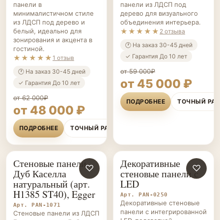
панели в
панели из ЛДСП под
минималистичном стиле
дерево для визуального
из ЛДСП под дерево и
объединения интерьера.
белый, идеально для
★★★★★
2 отзыва
зонирования и акцента в
🕐 На заказ 30-45 дней
гостиной.
✓ Гарантия До 10 лет
★★★★★
1 отзыв
от 59 000₽
🕐 На заказ 30-45 дней
от 45 000 ₽
✓ Гарантия До 10 лет
от 62 000₽
ПОДРОБНЕЕ
ТОЧНЫЙ РА
от 48 000 ₽
ПОДРОБНЕЕ
ТОЧНЫЙ РАСЧЁТ
Стеновые панели
Декоративные
СТЕНОВЫЕ
♡
СТЕНОВЫЕ
♡
Дуб Каселла
стеновые панели с
ПАНЕЛИ НА ЗАКАЗ
ПАНЕЛИ НА ЗАКАЗ
натуральный (арт.
LED
H1385 ST40), Egger
Арт. PAN-0250
Декоративные стеновые
Арт. PAN-1071
панели с интегрированной
Стеновые панели из ЛДСП