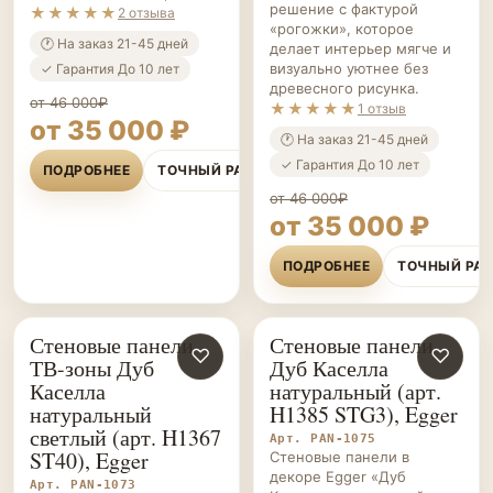
решение с фактурой
★★★★★
2 отзыва
«рогожки», которое
🕐 На заказ 21-45 дней
делает интерьер мягче и
визуально уютнее без
✓ Гарантия До 10 лет
древесного рисунка.
от 46 000₽
★★★★★
1 отзыв
от 35 000 ₽
🕐 На заказ 21-45 дней
✓ Гарантия До 10 лет
ПОДРОБНЕЕ
ТОЧНЫЙ РАСЧЁТ
от 46 000₽
от 35 000 ₽
ПОДРОБНЕЕ
ТОЧНЫЙ РА
Стеновые панели
Стеновые панели
СТЕНОВЫЕ
♡
СТЕНОВЫЕ
♡
ТВ-зоны Дуб
Дуб Каселла
ПАНЕЛИ НА ЗАКАЗ
ПАНЕЛИ НА ЗАКАЗ
Каселла
натуральный (арт.
натуральный
H1385 STG3), Egger
светлый (арт. H1367
Арт. PAN-1075
ST40), Egger
Стеновые панели в
декоре Egger «Дуб
Арт. PAN-1073