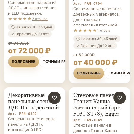
Современные панели из
Арт. PAN-0794
ЛДСП с интеграцией ниш
Современные панели из
и LED-подсветки.
древесных материалов
★★★★★
2 отзыва
для стильного
оформления гостиной.
🕐 На заказ 30-45 дней
★★★★★
1 отзыв
✓ Гарантия До 10 лет
🕐 На заказ 30-45 дней
от 94 000₽
✓ Гарантия До 10 лет
от 72 000 ₽
от 52 000₽
от 40 000 ₽
ПОДРОБНЕЕ
ТОЧНЫЙ РАСЧЁТ
ПОДРОБНЕЕ
ТОЧНЫЙ РА
Декоративные
Стеновые панели
СТЕНОВЫЕ
♡
СТЕНОВЫЕ
♡
панельные стены
Гранит Кашиа
ПАНЕЛИ НА ЗАКАЗ
ПАНЕЛИ НА ЗАКАЗ
ЛДСП с подсветкой
светло-серый (арт.
F031 ST78), Egger
Арт. PAN-0802
Современные стеновые
Арт. PAN-1049
панели из ЛДСП с
Стеновые панели в
интеграцией LED-
декоре «Гранит Кашиа