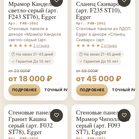
♡
♡
Мрамор Кандела
Сланец Скиваро
ПАНЕЛИ НА ЗАКАЗ
ПАНЕЛИ НА ЗАКАЗ
cветло-серый (арт.
(арт. F235 ST10),
F243 ST76), Egger
Egger
Арт. PAN-1062
Арт. PAN-1061
Стеновые панели в
Стеновые панели из ЛДСП
декоре «Мрамор Кандела
Egger в декоре «Сланец
cветло-серый (арт.
Скиваро» (арт.
★★★★★
★★★★★
2 отзыва
2 отзыва
🕐 На заказ 21-45 дней
🕐 На заказ 21-45 дней
✓ Гарантия До 10 лет
✓ Гарантия До 10 лет
от 23 000₽
от 59 000₽
от 18 000 ₽
от 45 000 ₽
ПОДРОБНЕЕ
ТОЧНЫЙ РАСЧЁТ
ПОДРОБНЕЕ
ТОЧНЫЙ РА
Стеновые панели
Стеновые панели
СТЕНОВЫЕ
♡
СТЕНОВЫЕ
♡
Гранит Кашиа
Мрамор Чиполлино
ПАНЕЛИ НА ЗАКАЗ
ПАНЕЛИ НА ЗАКАЗ
серый (арт. F032
серый (арт. F093
ST78), Egger
ST7), Egger
Арт. PAN-1050
Арт. PAN-1051