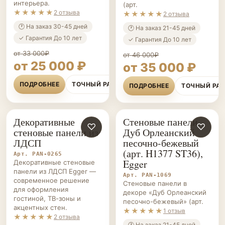
интерьера.
(арт.
★★★★★
2 отзыва
★★★★★
2 отзыва
🕐 На заказ 30-45 дней
🕐 На заказ 21-45 дней
✓ Гарантия До 10 лет
✓ Гарантия До 10 лет
от 33 000₽
от 46 000₽
от 25 000 ₽
от 35 000 ₽
ПОДРОБНЕЕ
ТОЧНЫЙ РАСЧЁТ
ПОДРОБНЕЕ
ТОЧНЫЙ РА
Декоративные
Стеновые панели
СТЕНОВЫЕ
♡
СТЕНОВЫЕ
♡
стеновые панели из
Дуб Орлеанский
ПАНЕЛИ НА ЗАКАЗ
ПАНЕЛИ НА ЗАКАЗ
ЛДСП
песочно-бежевый
(арт. H1377 ST36),
Арт. PAN-0265
Egger
Декоративные стеновые
панели из ЛДСП Egger —
Арт. PAN-1069
современное решение
Стеновые панели в
для оформления
декоре «Дуб Орлеанский
гостиной, ТВ-зоны и
песочно-бежевый» (арт.
акцентных стен.
★★★★★
1 отзыв
★★★★★
2 отзыва
🕐 На заказ 21-45 дней