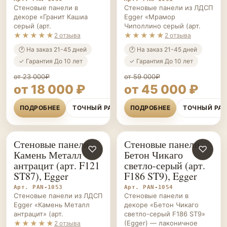
Стеновые панели в
Стеновые панели из ЛДСП
декоре «Гранит Кашиа
Egger «Мрамор
серый (арт.
Чиполлино серый (арт.
★★★★★
★★★★★
2 отзыва
2 отзыва
🕐 На заказ 21-45 дней
🕐 На заказ 21-45 дней
✓ Гарантия До 10 лет
✓ Гарантия До 10 лет
от 23 000₽
от 59 000₽
от 18 000 ₽
от 45 000 ₽
ПОДРОБНЕЕ
ТОЧНЫЙ РАСЧЁТ
ПОДРОБНЕЕ
ТОЧНЫЙ РА
Стеновые панели
Стеновые панели
СТЕНОВЫЕ
♡
СТЕНОВЫЕ
♡
Камень Металл
Бетон Чикаго
ПАНЕЛИ НА ЗАКАЗ
ПАНЕЛИ НА ЗАКАЗ
антрацит (арт. F121
светло-серый (арт.
ST87), Egger
F186 ST9), Egger
Арт. PAN-1053
Арт. PAN-1054
Стеновые панели из ЛДСП
Стеновые панели в
Egger «Камень Металл
декоре «Бетон Чикаго
антрацит» (арт.
светло-серый F186 ST9»
★★★★★
(Egger) — лаконичное
2 отзыва