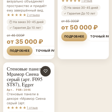
★★★★★
1 отзыв
визуально объединяет
пространство и придаёт
🕐 На заказ 30-45 дней
ему завершённый вид.
✓ Гарантия До 10 лет
★★★★★
2 отзыва
от 65 000₽
🕐 На заказ 30-45 дней
от 50 000 ₽
✓ Гарантия До 10 лет
от 46 000₽
ПОДРОБНЕЕ
ТОЧНЫЙ РА
от 35 000 ₽
ПОДРОБНЕЕ
ТОЧНЫЙ РАСЧЁТ
Стеновые панели
СТЕНОВЫЕ
♡
Мрамор Сиена
ПАНЕЛИ НА ЗАКАЗ
серый (арт. F095
ST87), Egger
Арт. PAN-1046
Стеновые панели в
декоре «Мрамор Сиена
серый (арт.
★★★★★
1 отзыв