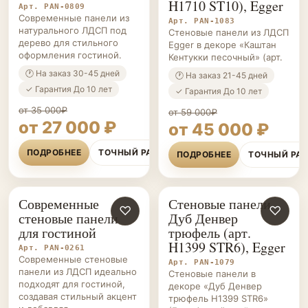
H1710 ST10), Egger
Арт. PAN-0809
Современные панели из
Арт. PAN-1083
натурального ЛДСП под
Стеновые панели из ЛДСП
дерево для стильного
Egger в декоре «Каштан
оформления гостиной.
Кентукки песочный» (арт.
🕐 На заказ 30-45 дней
🕐 На заказ 21-45 дней
✓ Гарантия До 10 лет
✓ Гарантия До 10 лет
от 35 000₽
от 59 000₽
от 27 000 ₽
от 45 000 ₽
ПОДРОБНЕЕ
ТОЧНЫЙ РАСЧЁТ
ПОДРОБНЕЕ
ТОЧНЫЙ РА
Современные
Стеновые панели
СТЕНОВЫЕ
♡
СТЕНОВЫЕ
♡
стеновые панели
Дуб Денвер
ПАНЕЛИ НА ЗАКАЗ
ПАНЕЛИ НА ЗАКАЗ
для гостиной
трюфель (арт.
H1399 STR6), Egger
Арт. PAN-0261
Современные стеновые
Арт. PAN-1079
панели из ЛДСП идеально
Стеновые панели в
подходят для гостиной,
декоре «Дуб Денвер
создавая стильный акцент
трюфель H1399 STR6»