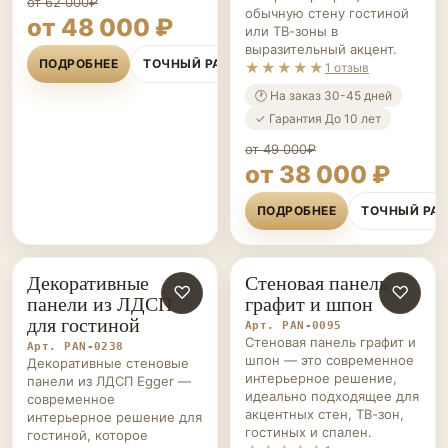
от 62 000₽
обычную стену гостиной
от 48 000 ₽
или ТВ-зоны в
выразительный акцент.
ПОДРОБНЕЕ
ТОЧНЫЙ РАСЧЁТ
★★★★★
1 отзыв
🕐 На заказ 30-45 дней
✓ Гарантия До 10 лет
от 49 000₽
от 38 000 ₽
ПОДРОБНЕЕ
ТОЧНЫЙ РА
Декоративные
Стеновая панель
СТЕНОВЫЕ
♡
СТЕНОВЫЕ
♡
панели из ЛДСП
графит и шпон
ПАНЕЛИ НА ЗАКАЗ
ПАНЕЛИ НА ЗАКАЗ
для гостиной
Арт. PAN-0095
Стеновая панель графит и
Арт. PAN-0238
шпон — это современное
Декоративные стеновые
интерьерное решение,
панели из ЛДСП Egger —
идеально подходящее для
современное
акцентных стен, ТВ-зон,
интерьерное решение для
гостиных и спален.
гостиной, которое