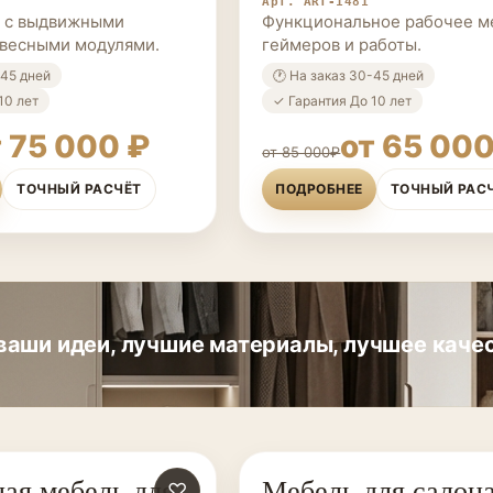
Арт. ART-1481
л с выдвижными
Функциональное рабочее м
авесными модулями.
геймеров и работы.
-45 дней
🕐 На заказ 30-45 дней
10 лет
✓ Гарантия До 10 лет
т 75 000 ₽
от 65 000
от 85 000₽
ТОЧНЫЙ РАСЧЁТ
ПОДРОБНЕЕ
ТОЧНЫЙ РАС
аши идеи, лучшие материалы, лучшее качес
ая мебель для
Мебель для салон
ЗАКАЗ
♡
МЕБЕЛЬ НА ЗАКАЗ