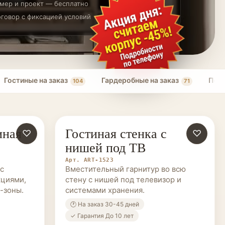
мер и проект — бесплатно
говор с фиксацией условий
Гостиные на заказ
Гардеробные на заказ
Пере
104
71
иная
Гостиная стенка с
♡
МЕБЕЛЬ НА ЗАКАЗ
♡
нишей под ТВ
Арт. ART-1523
с
Вместительный гарнитур во всю
кциями,
стену с нишей под телевизор и
-зоны.
системами хранения.
🕐 На заказ 30-45 дней
✓ Гарантия До 10 лет