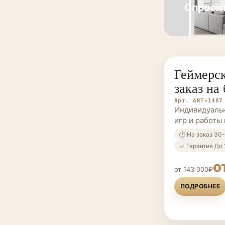
Спроект
Геймерск
МЕБЕЛЬ НА 
заказ на
Арт. ART-1487
Индивидуальн
игр и работы 
🕐 На заказ 30
✓ Гарантия До 
о
от 143 000₽
ПОДРОБНЕЕ