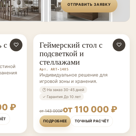
ОТПРАВИТЬ ЗАЯВКУ
 с
Геймерский стол с
♡
МЕБЕЛЬ НА ЗАКАЗ
♡
подсветкой и
стеллажами
остиной
Арт. ART-1485
ранения
Индивидуальное решение для
игровой зоны и хранения.
🕐 На заказ 30-45 дней
✓ Гарантия До 10 лет
00 ₽
от 110 000 ₽
от 143 000₽
ЧЁТ
ПОДРОБНЕЕ
ТОЧНЫЙ РАСЧЁТ