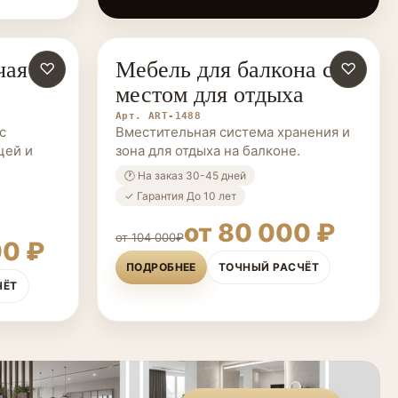
чая
Мебель для балкона с
♡
МЕБЕЛЬ НА ЗАКАЗ
♡
местом для отдыха
Арт. ART-1488
с
Вместительная система хранения и
цей и
зона для отдыха на балконе.
🕐 На заказ 30-45 дней
✓ Гарантия До 10 лет
от 80 000 ₽
от 104 000₽
00 ₽
ПОДРОБНЕЕ
ТОЧНЫЙ РАСЧЁТ
ЧЁТ