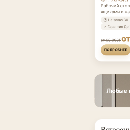
Арт. ART-1482
Рабочий сто
ящиками и н
🕐 На заказ 30
✓ Гарантия До 
о
от 98 000₽
ПОДРОБНЕЕ
Любые в
Встроенн
МЕБЕЛЬ НА 