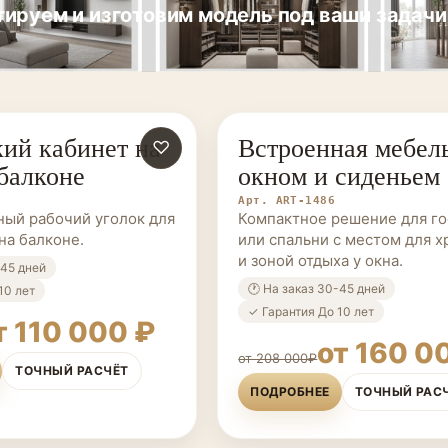
ируем и изготовим модель под ваши задачи
ий кабинет на
Встроенная мебель
ЗАКАЗ
♡
МЕБЕЛЬ НА ЗАКАЗ
 балконе
окном и сиденьем
Арт. ART-1486
ый рабочий уголок для
Компактное решение для г
на балконе.
или спальни с местом для х
и зоной отдыха у окна.
-45 дней
🕐 На заказ 30-45 дней
10 лет
✓ Гарантия До 10 лет
т 110 000 ₽
от 160 0
от 208 000₽
ТОЧНЫЙ РАСЧЁТ
ПОДРОБНЕЕ
ТОЧНЫЙ РАС