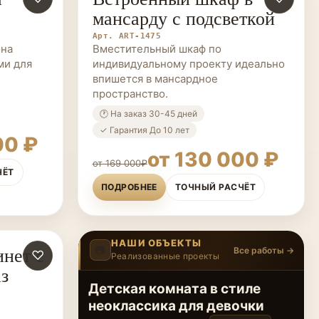
мансарду с подсветкой
Арт. ART-1475
она
Вместительный шкаф по
ми для
индивидуальному проекту идеально
впишется в мансардное
пространство.
🕐 На заказ 30-45 дней
✓ Гарантия До 10 лет
00 ₽
от 130 000 ₽
от 169 000₽
ЧЁТ
ПОДРОБНЕЕ
ТОЧНЫЙ РАСЧЁТ
НАШИ ОБЪЕКТЫ
нет с
📷
Все работы →
♡
Реализованные проекты
4
/20
‹
›
аз
Современный шкаф для
детской с акцентом