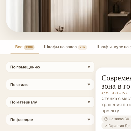
Все
Шкафы на заказ
Шкафы-купе на 
1386
297
По помещению
▼
Современ
МЕБЕЛЬ НА 
зона в г
По стилю
▼
Арт. ART-1526
Стенка с мес
По материалу
▼
хранения по 
проекту.
🕐 На заказ 30
По фасадам
▼
✓ Гарантия До 