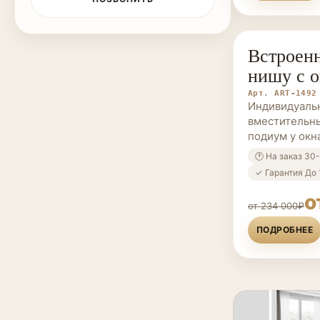
Встроенн
МЕБЕЛЬ НА 
нишу с 
Арт. ART-1492
Индивидуаль
вместительн
подиум у окн
🕐 На заказ 30
✓ Гарантия До 
о
от 234 000₽
ПОДРОБНЕЕ