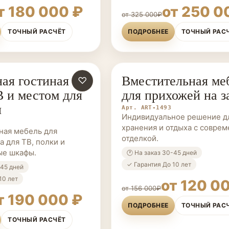
т 180 000 ₽
от 250 0
от 325 000₽
ТОЧНЫЙ РАСЧЁТ
ПОДРОБНЕЕ
ТОЧНЫЙ РАС
ая гостиная
Вместительная ме
ЗАКАЗ
♡
МЕБЕЛЬ НА ЗАКАЗ
В и местом для
для прихожей на з
я
Арт. ART-1493
Индивидуальное решение д
хранения и отдыха с совре
ная мебель для
отделкой.
а для ТВ, полки и
ые шкафы.
🕐 На заказ 30-45 дней
✓ Гарантия До 10 лет
-45 дней
10 лет
от 120 0
от 156 000₽
т 190 000 ₽
ПОДРОБНЕЕ
ТОЧНЫЙ РАС
ТОЧНЫЙ РАСЧЁТ