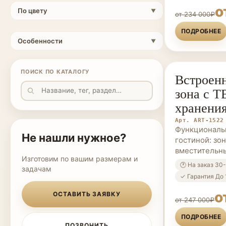
о
По цвету
▼
от 234 000₽
ПОДРОБНЕЕ
Особенности
▼
ПОИСК ПО КАТАЛОГУ
Встроенн
МЕБЕЛЬ НА 
зона с Т
хранени
Арт. ART-1522
Функциональ
Не нашли нужное?
гостиной: зон
вместительн
Изготовим по вашим размерам и
🕐 На заказ 30
задачам
✓ Гарантия До 
о
ОСТАВИТЬ ЗАЯВКУ
от 247 000₽
ПОДРОБНЕЕ
ПОЗВОНИТЬ