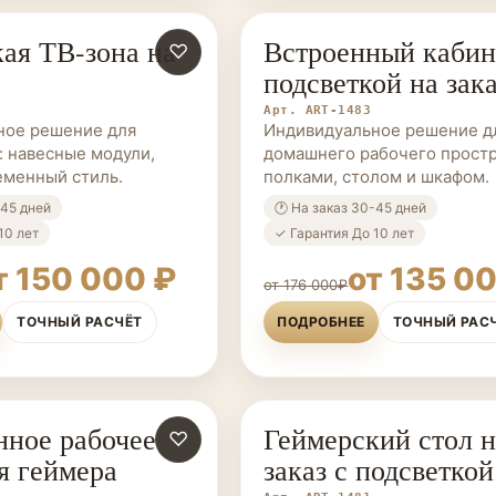
ая ТВ-зона на
Встроенный кабин
ЗАКАЗ
♡
МЕБЕЛЬ НА ЗАКАЗ
подсветкой на зак
Арт. ART-1483
ное решение для
Индивидуальное решение д
: навесные модули,
домашнего рабочего простр
еменный стиль.
полками, столом и шкафом.
-45 дней
🕐 На заказ 30-45 дней
10 лет
✓ Гарантия До 10 лет
т 150 000 ₽
от 135 0
от 176 000₽
ТОЧНЫЙ РАСЧЁТ
ПОДРОБНЕЕ
ТОЧНЫЙ РАС
нное рабочее
Геймерский стол н
ЗАКАЗ
♡
МЕБЕЛЬ НА ЗАКАЗ
я геймера
заказ с подсветкой