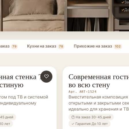
За
До
заказ
Кухни на заказ
Прихожие на заказ
79
78
102
ная стенка ТВ-
Современная гост
ЗАКАЗ
♡
МЕБЕЛЬ НА ЗАКАЗ
остиную
во всю стену
Арт. ART-1524
том под ТВ и системой
Вместительная композиция 
индивидуальному
открытыми и закрытыми се
идеально для хранения и ТВ
-45 дней
🕐 На заказ 30-45 дней
10 лет
✓ Гарантия До 10 лет