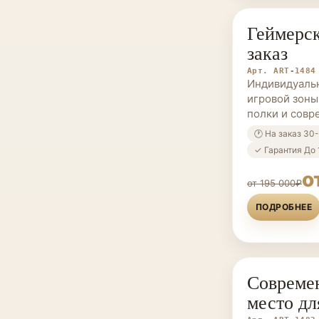
Геймерск
МЕБЕЛЬ НА 
заказ
Арт. ART-1484
Индивидуаль
игровой зоны
полки и совр
🕐 На заказ 30
✓ Гарантия До 
о
от 195 000₽
ПОДРОБНЕЕ
Совреме
МЕБЕЛЬ НА 
место дл