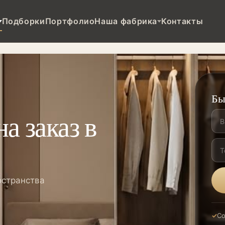
Подборки
Портфолио
Наша фабрика
Контакты
Бы
а заказ в
остранства
Со