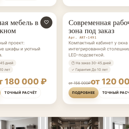
ая мебель в
Современная рабо
ЗАКАЗ
♡
МЕБЕЛЬ НА ЗАКАЗ
окном
зона под заказ
Арт. ART-1491
ный проект:
Компактный кабинет у окна 
ые шкафы и уютный
интегрированной столешни
а.
LED-подсветкой.
-45 дней
🕐 На заказ 30-45 дней
10 лет
✓ Гарантия До 10 лет
т 180 000 ₽
от 120 0
от 156 000₽
ТОЧНЫЙ РАСЧЁТ
ПОДРОБНЕЕ
ТОЧНЫЙ РАС