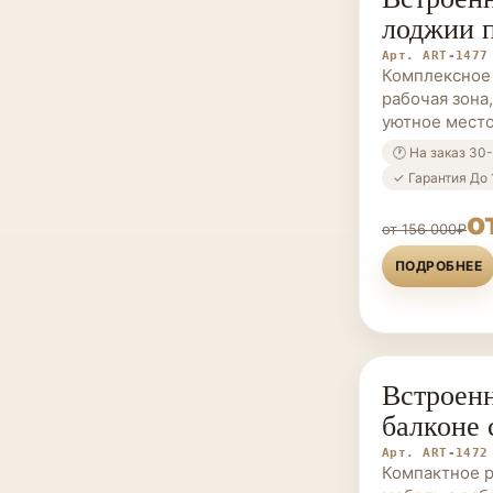
лоджии 
Арт. ART-1477
Комплексное
рабочая зона
уютное место
🕐 На заказ 30
✓ Гарантия До 
о
от 156 000₽
ПОДРОБНЕЕ
Встроенн
МЕБЕЛЬ НА 
балконе 
Арт. ART-1472
Компактное р