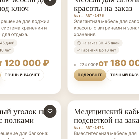
под ключ
красоты на заказ
Арт. ART-1476
 решение для лоджии:
Элегантная мебель для сал
, система хранения и
красоты с витринами и зона
 для отдыха.
хранения.
-45 дней
🕐 На заказ 30-45 дней
10 лет
✓ Гарантия До 10 лет
т 120 000 ₽
от 180 0
от 234 000₽
ТОЧНЫЙ РАСЧЁТ
ПОДРОБНЕЕ
ТОЧНЫЙ РАС
ый уголок на
Медицинский каби
ЗАКАЗ
♡
МЕБЕЛЬ НА ЗАКАЗ
с полками
подсветкой на зак
Арт. ART-1471
ешение для балкона:
Вместительная мебель для