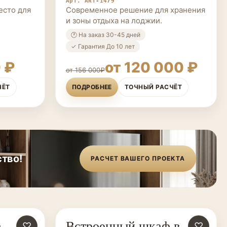
Арт. ART-1479
есто для
Современное решение для хранения
и зоны отдыха на лоджии.
🕐 На заказ 30-45 дней
✓ Гарантия До 10 лет
 ₽
от 120 000 ₽
от 156 000₽
ЧЁТ
ПОДРОБНЕЕ
ТОЧНЫЙ РАСЧЁТ
тво!
РАСЧЕТ ВАШЕГО ПРОЕКТА
а
Встроенный шкаф в
♡
МЕБЕЛЬ НА ЗАКАЗ
♡