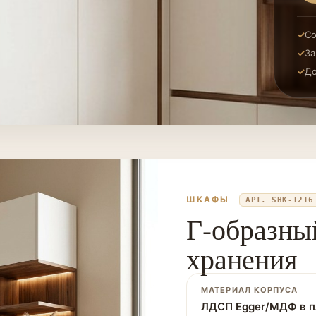
Со
За
До
ШКАФЫ
АРТ. SHK-1216
Г-образны
хранения
МАТЕРИАЛ КОРПУСА
ЛДСП Egger/МДФ в п