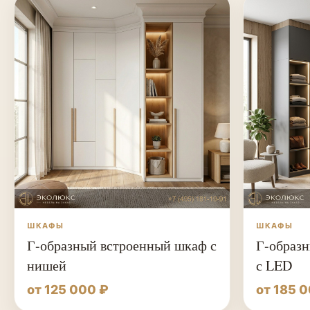
ШКАФЫ
ШКАФЫ
Г-образный встроенный шкаф с
Г-образн
нишей
с LED
от 125 000 ₽
от 185 