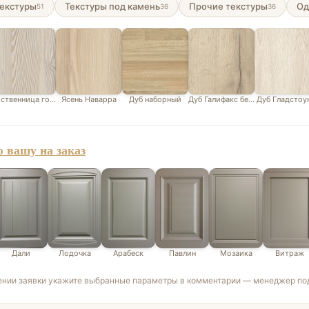
екстуры
Текстуры под камень
Прочие текстуры
Од
51
36
36
ственница горная белая
Ясень Наварра
Дуб наборный
Дуб Галифакс белый
Дуб Гладстоу
 вашу на заказ
Дали
Лодочка
Арабеск
Павлин
Мозаика
Витраж
ении заявки укажите выбранные параметры в комментарии — менеджер под