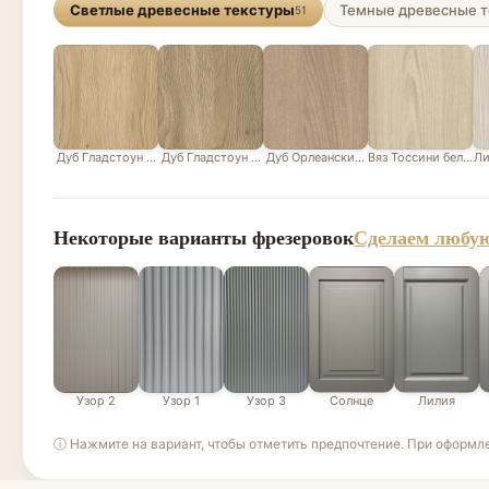
Светлые древесные текстуры
Темные древесные т
51
Дуб Гладстоун песочный
Дуб Гладстоун серо-бежевый
Дуб Орлеанский песочно-бежевый
Вяз Тоссини белый
Ли
Некоторые варианты фрезеровок
Сделаем любую
Узор 2
Узор 1
Узор 3
Солнце
Лилия
ⓘ Нажмите на вариант, чтобы отметить предпочтение. При оформл