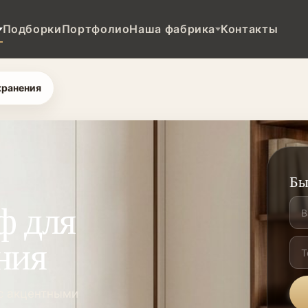
Подборки
Портфолио
Наша фабрика
Контакты
хранения
Бы
ф для
ния
 с акцентными