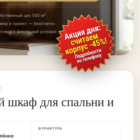
бственный цех 500 м²
мер и проект — бесплатно
говор с фиксацией условий
й шкаф для спальни и
ФУРНИТУРА
лёнке