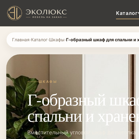
Каталог
Главная
›
Каталог
›
Шкафы
›
Г-образный шкаф для спальни и 
ШКАФЫ
Г-образный шка
спальни и хране
Вместительный угловой шкаф до потолка