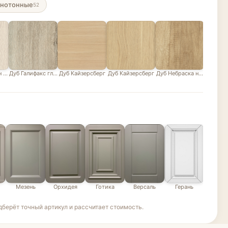
нотонные
52
н белый
Дуб Галифакс глазурованный песочно-серый
Дуб Кайзерсберг
Дуб Кайзерсберг
Дуб Небраска натуральны
Дуб В
Мезень
Орхидея
Готика
Версаль
Герань
Эде
берёт точный артикул и рассчитает стоимость.