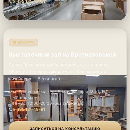
📞
8 495 181-19-91
🏢 ШОУРУМ
Выставочный зал на Братиславской
Более 30 экспозиций в натуральную величину.
Образцы фасадов и фурнитуры. Консультация
дизайнера — бесплатно.
📍
м. Братиславская, ул. Братиславская 18 к1, ТЦ
«Интерьер»
🕑
Пн–Вс: 10:00–20:00 (без выходных)
📞
8 495 181-19-91
ЗАПИСАТЬСЯ НА КОНСУЛЬТАЦИЮ