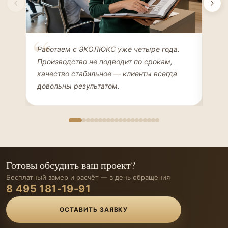
Елена Соколова
Ан
Работаем с ЭКОЛЮКС уже четыре года.
Сде
ДИЗАЙНЕР ИНТЕРЬЕРОВ
ЧАС
Производство не подводит по срокам,
Мен
качество стабильное — клиенты всегда
мон
довольны результатом.
иде
Готовы обсудить ваш проект?
Бесплатный замер и расчёт — в день обращения
8 495 181-19-91
ОСТАВИТЬ ЗАЯВКУ