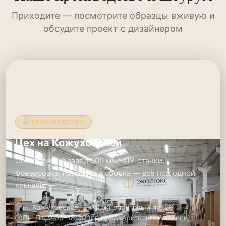
Приходите — посмотрите образцы вживую и
обсудите проект с дизайнером
🏭 ПРОИЗВОДСТВО
Цех на Кожуховской
Собственный завод 500 м². ЧПУ-станки,
фрезеровка, покраска и сборка — всё под одной
крышей.
📍
м. Кожуховская, 2-й Южнопортовый пр. 26
🕑
Пн–Пт: 9:00–18:00 (по предварительной записи)