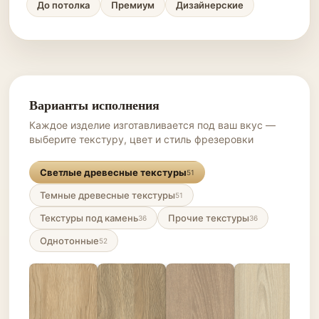
До потолка
Премиум
Дизайнерские
Варианты исполнения
Каждое изделие изготавливается под ваш вкус —
выберите текстуру, цвет и стиль фрезеровки
Светлые древесные текстуры
51
Темные древесные текстуры
51
Текстуры под камень
Прочие текстуры
36
36
Однотонные
52