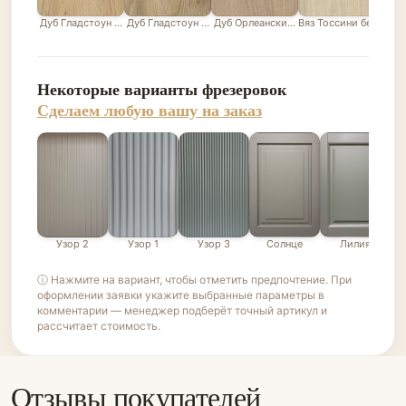
Дуб Гладстоун песочный
Дуб Гладстоун серо-бежевый
Дуб Орлеанский песочно-бежевый
Вяз Тоссини белый
Лис
Некоторые варианты фрезеровок
Сделаем любую вашу на заказ
Узор 2
Узор 1
Узор 3
Солнце
Лилия
ⓘ Нажмите на вариант, чтобы отметить предпочтение. При
оформлении заявки укажите выбранные параметры в
комментарии — менеджер подберёт точный артикул и
рассчитает стоимость.
Отзывы покупателей