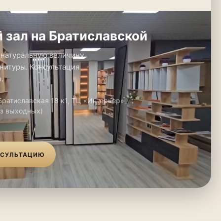
 зал на Братиславской
 натуральную величину.
нитуры. Консультация
.
 Братиславская 18 к1, ТЦ «Интерьер»
ез выходных)
НСУЛЬТАЦИЮ