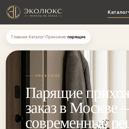
Каталог
Главная
›
Каталог
›
Прихожие
›
парящие
ПРИХОЖИЕ
Парящие прихож
заказ в Москве 
современные ре