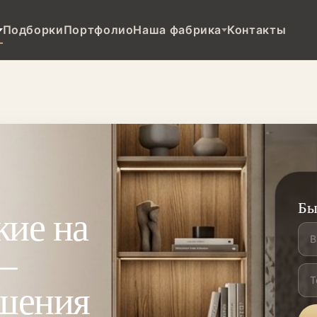
Подборки
Портфолио
Наша фабрика
Контакты
Бы
ие на
—
шения