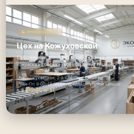
🏭 ПРОИЗВОДСТВО
Цех на Кожуховской
Собственный завод 500 м². ЧПУ-станки, фрезеровка,
покраска и сборка — всё под одной крышей.
📍
м. Кожуховская, 2-й Южнопортовый пр. 26
🕑
Пн–Пт: 9:00–18:00 (по предварительной записи)
📞
8 495 181-19-91