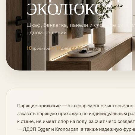
ЭКОЛЮКС
Шкаф, банкетка, панели и скрытые систе
одном решении
10
от 15
до 10
проектов
дней
лет гарантии
Парящие прихожие — это современное интерьерное 
заказать парящую прихожую по индивидуальным раз
к стене, не имеет опор на полу, за счет чего созд
— ЛДСП Egger и Kronospan, а также надежную фурни