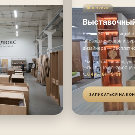
🏢 ШОУРУМ
Выставочный
Более 30 экспозиций в
Образцы фасадов и фур
дизайнера — бесплатно
📍
м. Братиславская, ул.
🕑
Пн–Вс: 10:00–20:00 (б
📞
8 495 181-19-91
ЗАПИСАТЬСЯ НА КО