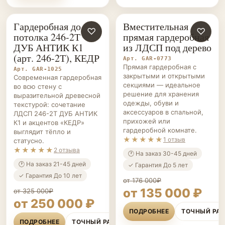
Гардеробная до
Вместительная
ГАРДЕРОБНЫЕ НА ЗАКАЗ
♡
ГАРДЕРОБНЫЕ НА ЗАКАЗ
♡
потолка 246-2Т
прямая гардеробная
ДУБ АНТИК К1
из ЛДСП под дерево
(арт. 246-2Т), КЕДР
Арт. GAR-0773
Прямая гардеробная с
Арт. GAR-1025
закрытыми и открытыми
Современная гардеробная
секциями — идеальное
во всю стену с
решение для хранения
выразительной древесной
одежды, обуви и
текстурой: сочетание
аксессуаров в спальной,
ЛДСП 246-2Т ДУБ АНТИК
прихожей или
К1 и акцентов «КЕДР»
гардеробной комнате.
выглядит тёпло и
★★★★★
1 отзыв
статусно.
★★★★★
2 отзыва
🕐 На заказ 30-45 дней
🕐 На заказ 21-45 дней
✓ Гарантия До 5 лет
✓ Гарантия До 10 лет
от 176 000₽
от 135 000 ₽
от 325 000₽
от 250 000 ₽
ПОДРОБНЕЕ
ТОЧНЫЙ РА
ПОДРОБНЕЕ
ТОЧНЫЙ РАСЧЁТ