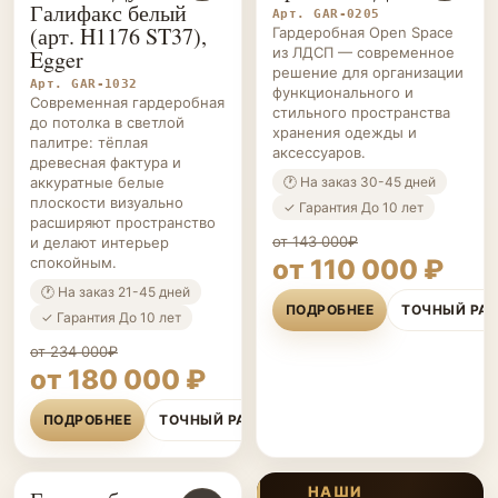
Галифакс белый
Арт. GAR-0205
(арт. H1176 ST37),
Гардеробная Open Space
из ЛДСП — современное
Egger
решение для организации
Арт. GAR-1032
функционального и
Современная гардеробная
стильного пространства
до потолка в светлой
хранения одежды и
палитре: тёплая
аксессуаров.
древесная фактура и
аккуратные белые
🕐 На заказ 30-45 дней
плоскости визуально
✓ Гарантия До 10 лет
расширяют пространство
от 143 000₽
и делают интерьер
спокойным.
от 110 000 ₽
🕐 На заказ 21-45 дней
ПОДРОБНЕЕ
ТОЧНЫЙ РА
✓ Гарантия До 10 лет
от 234 000₽
от 180 000 ₽
ПОДРОБНЕЕ
ТОЧНЫЙ РАСЧЁТ
НАШИ