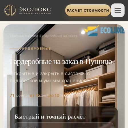
РАСЧЕТ СТОИМОСТИ
›
›
Главная
Каталог
Гардеробные на заказ
ГАРДЕРОБНЫЕ
Гардеробные на заказ в Пущино
Открытые и закрытые системы с
подсветкой и умным хранением
71
от 15
до 10
проектов
дней
лет гарантии
Быстрый и точный расчёт