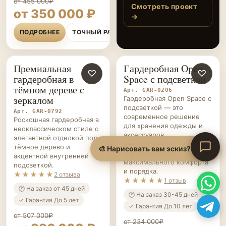
команде за
ПОДРОБНЕЕ
ТОЧНЫЙ РАСЧЁТ
аккуратную
установку и отличное
исполнение!
Премиальная
Гардеробная Open
ГАРДЕРОБНЫЕ НА ЗАКАЗ
♡
ГАРДЕРОБНЫЕ НА ЗАКАЗ
♡
гардеробная в
Space с подсветкой
тёмном дереве с
Арт. GAR-0206
зеркалом
Гардеробная Open Space с
подсветкой — это
Арт. GAR-0792
современное решение
Роскошная гардеробная в
для хранения одежды и
неоклассическом стиле с
аксессуаров,
элегантной отделкой под
разработанное
тёмное дерево и
специально для
акцентной внутренней
максимального комфорта
подсветкой.
и порядка.
★★★★★
2 отзыва
★★★★★
1 отзыв
🕐 На заказ от 45 дней
🕐 На заказ 30-45 дней
✓ Гарантия До 5 лет
✓ Гарантия До 10 лет
от 507 000₽
от 234 000₽
от 390 000 ₽
от 180 000 ₽
ПОДРОБНЕЕ
ТОЧНЫЙ РАСЧЁТ