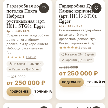
потолка Пихта
Канзас коричневый
Неброди
(арт. H1113 ST10),
рустикальная (арт.
Egger
H011 STG8), Egger
Арт. GAR-1027
Современная гардеробная
Арт. GAR-1026
на заказ в тёплом
Современная гардеробная
древесном декоре Дуб
до потолка в тёплом
Канзас коричневый (арт.
древесном декоре «Пихта
★★★★★
2 отзыва
Неброди рустикальная
(арт.
🕐 На заказ 21-45 дней
★★★★★
1 отзыв
✓ Гарантия До 10 лет
🕐 На заказ 21-45 дней
от 325 000₽
✓ Гарантия До 10 лет
от 250 000 ₽
от 325 000₽
от 250 000 ₽
ПОДРОБНЕЕ
ТОЧНЫЙ РА
ПОДРОБНЕЕ
ТОЧНЫЙ РАСЧЁТ
Современная
Гардеробная 2544
ГАРДЕРОБНЫЕ НА ЗАКАЗ
♡
ГАРДЕРОБНЫЕ НА ЗАКАЗ
♡
открытая
РУСТИК ТЕМНЫЙ