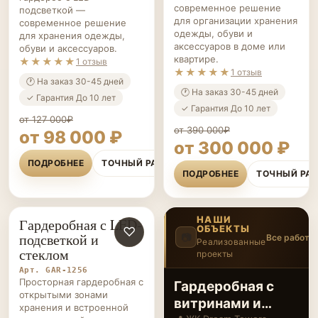
современное решение
подсветкой —
для организации хранения
современное решение
одежды, обуви и
для хранения одежды,
аксессуаров в доме или
обуви и аксессуаров.
квартире.
★★★★★
1 отзыв
★★★★★
1 отзыв
🕐 На заказ 30-45 дней
🕐 На заказ 30-45 дней
✓ Гарантия До 10 лет
✓ Гарантия До 10 лет
от 127 000₽
от 390 000₽
от 98 000 ₽
от 300 000 ₽
ПОДРОБНЕЕ
ТОЧНЫЙ РАСЧЁТ
ПОДРОБНЕЕ
ТОЧНЫЙ РА
НАШИ
Гардеробная с LED-
ОБЪЕКТЫ
ГАРДЕРОБНЫЕ НА ЗАКАЗ
♡
подсветкой и
📷
Все работы
Реализованные
стеклом
проекты
4
/12
‹
›
Арт. GAR-1256
Просторная гардеробная с
Проект из
открытыми зонами
Telegram #4289
хранения и встроенной