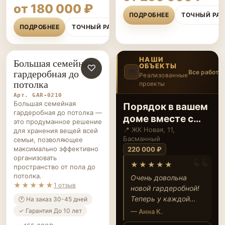
ПОДРОБНЕЕ
ТОЧНЫЙ РАСЧЁТ
НАШИ
Большая семейная
ОБЪЕКТЫ
ГАРДЕРОБНЫЕ НА ЗАКАЗ
♡
гардеробная до
📷
Все работы
Реализованные
потолка
проекты
2
/12
‹
›
Арт. GAR-0210
Большая семейная
Порядок в вашем
гардеробная до потолка —
доме вместе с
это продуманное решение
ЭкоЛюкс
📍 ЖК Новая, 11,
для хранения вещей всей
Басманный
семьи, позволяющее
максимально эффективно
220 000 ₽
организовать
★★★★★
пространство от пола до
потолка.
Очень довольна
★★★★★
1 отзыв
новой гардеробной!
Теперь у каждой
🕐 На заказ 30-45 дней
вещи есть свое
✓ Гарантия До 10 лет
— Анна К.
место, и даже по
от 455 000₽
утрам не теряюсь,
Смотреть проект
от 350 000 ₽
что надеть. Спасибо
→