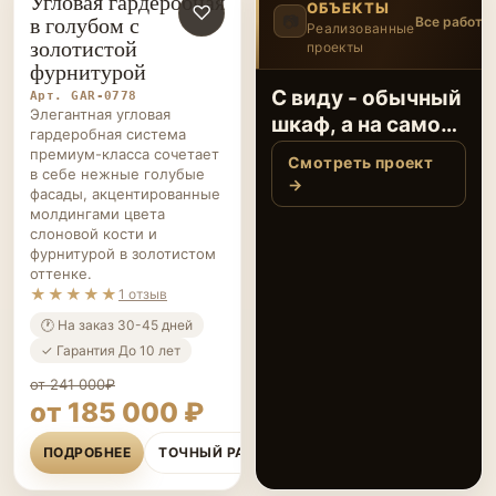
золотистой
проекты
4
/12
‹
›
фурнитурой
Когда все вещи на
Арт. GAR-0778
Элегантная угловая
своих местах
гардеробная система
премиум-класса сочетает
Смотреть проект
в себе нежные голубые
→
фасады, акцентированные
молдингами цвета
слоновой кости и
фурнитурой в золотистом
оттенке.
★★★★★
1 отзыв
🕐 На заказ 30-45 дней
✓ Гарантия До 10 лет
от 241 000₽
от 185 000 ₽
ПОДРОБНЕЕ
ТОЧНЫЙ РАСЧЁТ
Гардеробная Дуб
Гардеробная Дуб
ГАРДЕРОБНЫЕ НА ЗАКАЗ
ГАРДЕРОБНЫЕ НА ЗАКАЗ