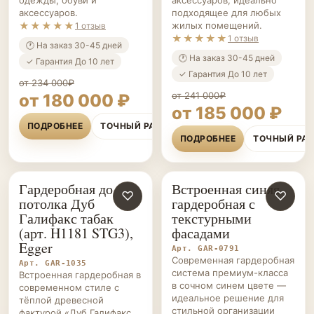
аксессуаров.
подходящее для любых
★★★★★
жилых помещений.
1 отзыв
★★★★★
1 отзыв
🕐 На заказ 30-45 дней
🕐 На заказ 30-45 дней
✓ Гарантия До 10 лет
✓ Гарантия До 10 лет
от 234 000₽
от 241 000₽
от 180 000 ₽
от 185 000 ₽
ПОДРОБНЕЕ
ТОЧНЫЙ РАСЧЁТ
ПОДРОБНЕЕ
ТОЧНЫЙ РА
Гардеробная до
Встроенная синяя
ГАРДЕРОБНЫЕ НА ЗАКАЗ
♡
ГАРДЕРОБНЫЕ НА ЗАКАЗ
♡
потолка Дуб
гардеробная с
Галифакс табак
текстурными
(арт. H1181 STG3),
фасадами
Egger
Арт. GAR-0791
Современная гардеробная
Арт. GAR-1035
система премиум-класса
Встроенная гардеробная в
в сочном синем цвете —
современном стиле с
идеальное решение для
тёплой древесной
стильной организации
фактурой «Дуб Галифакс