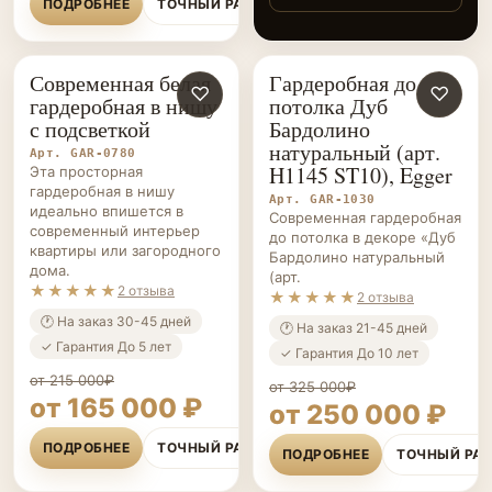
ПОДРОБНЕЕ
ТОЧНЫЙ РАСЧЁТ
Теперь вещи всегда в
порядке, а место
кажется больше и
Современная белая
Гардеробная до
светлее.
ГАРДЕРОБНЫЕ НА ЗАКАЗ
♡
ГАРДЕРОБНЫЕ НА ЗАКАЗ
♡
гардеробная в нишу
потолка Дуб
с подсветкой
Бардолино
натуральный (арт.
Арт. GAR-0780
H1145 ST10), Egger
Эта просторная
гардеробная в нишу
Арт. GAR-1030
идеально впишется в
Современная гардеробная
современный интерьер
до потолка в декоре «Дуб
квартиры или загородного
Бардолино натуральный
дома.
(арт.
★★★★★
2 отзыва
★★★★★
2 отзыва
🕐 На заказ 30-45 дней
🕐 На заказ 21-45 дней
✓ Гарантия До 5 лет
✓ Гарантия До 10 лет
от 215 000₽
от 325 000₽
от 165 000 ₽
от 250 000 ₽
ПОДРОБНЕЕ
ТОЧНЫЙ РАСЧЁТ
ПОДРОБНЕЕ
ТОЧНЫЙ РА