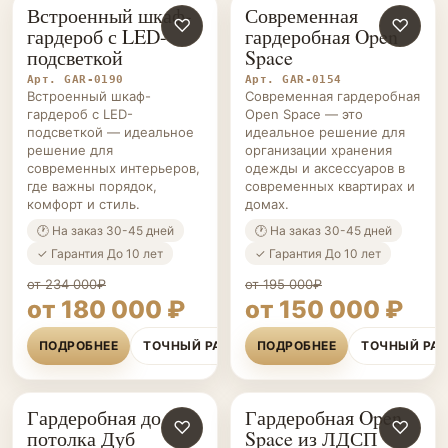
Встроенный шкаф-
Современная
ГАРДЕРОБНЫЕ НА ЗАКАЗ
♡
ГАРДЕРОБНЫЕ НА ЗАКАЗ
♡
гардероб с LED-
гардеробная Open
подсветкой
Space
Арт. GAR-0190
Арт. GAR-0154
Встроенный шкаф-
Современная гардеробная
гардероб с LED-
Open Space — это
подсветкой — идеальное
идеальное решение для
решение для
организации хранения
современных интерьеров,
одежды и аксессуаров в
где важны порядок,
современных квартирах и
комфорт и стиль.
домах.
🕐 На заказ 30-45 дней
🕐 На заказ 30-45 дней
✓ Гарантия До 10 лет
✓ Гарантия До 10 лет
от 234 000₽
от 195 000₽
от 180 000 ₽
от 150 000 ₽
ПОДРОБНЕЕ
ТОЧНЫЙ РАСЧЁТ
ПОДРОБНЕЕ
ТОЧНЫЙ РА
Гардеробная до
Гардеробная Open
ГАРДЕРОБНЫЕ НА ЗАКАЗ
♡
ГАРДЕРОБНЫЕ НА ЗАКАЗ
♡
потолка Дуб
Space из ЛДСП