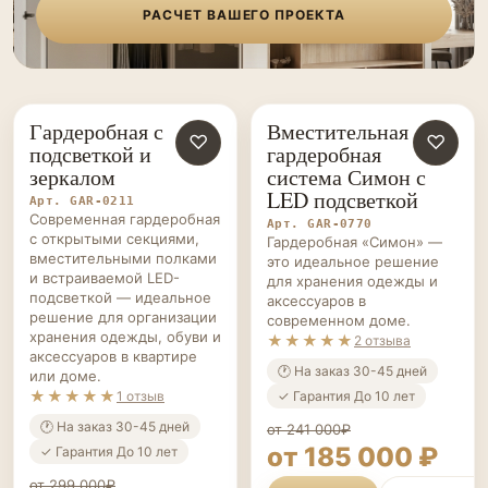
Гардеробная с
Вместительная
ГАРДЕРОБНЫЕ НА ЗАКАЗ
♡
ГАРДЕРОБНЫЕ НА ЗАКАЗ
♡
подсветкой и
гардеробная
зеркалом
система Симон с
LED подсветкой
Арт. GAR-0211
Современная гардеробная
Арт. GAR-0770
с открытыми секциями,
Гардеробная «Симон» —
вместительными полками
это идеальное решение
и встраиваемой LED-
для хранения одежды и
подсветкой — идеальное
аксессуаров в
решение для организации
современном доме.
хранения одежды, обуви и
★★★★★
2 отзыва
аксессуаров в квартире
🕐 На заказ 30-45 дней
или доме.
★★★★★
✓ Гарантия До 10 лет
1 отзыв
🕐 На заказ 30-45 дней
от 241 000₽
от 185 000 ₽
✓ Гарантия До 10 лет
от 299 000₽
ПОДРОБНЕЕ
ТОЧНЫЙ РА
от 230 000 ₽