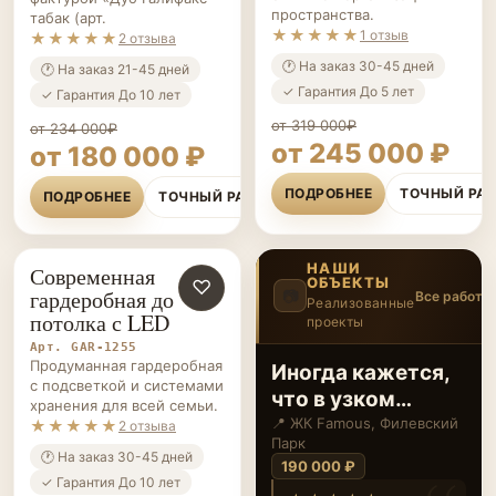
пространства.
табак (арт.
★★★★★
1 отзыв
★★★★★
2 отзыва
🕐 На заказ 30-45 дней
🕐 На заказ 21-45 дней
✓ Гарантия До 5 лет
✓ Гарантия До 10 лет
от 319 000₽
от 234 000₽
от 245 000 ₽
от 180 000 ₽
ПОДРОБНЕЕ
ТОЧНЫЙ РА
ПОДРОБНЕЕ
ТОЧНЫЙ РАСЧЁТ
НАШИ
Современная
ОБЪЕКТЫ
ГАРДЕРОБНЫЕ НА ЗАКАЗ
♡
гардеробная до
📷
Все работы
Реализованные
потолка с LED
проекты
4
/12
‹
›
Арт. GAR-1255
Продуманная гардеробная
Шкаф-
с подсветкой и системами
гардеробная с
хранения для всей семьи.
тонированным
📍 ЖК ЗИЛАРТ,
★★★★★
2 отзыва
Даниловский
зеркальным
🕐 На заказ 30-45 дней
320 000 ₽
стеклом
✓ Гарантия До 10 лет