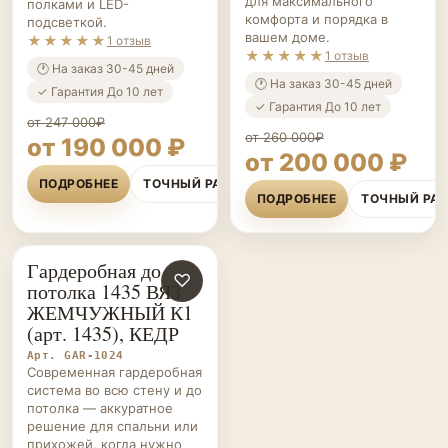
★★★★★
1 отзыв
🕐 На заказ 30-45 дней
🕐 На заказ 30-45 дней
✓ Гарантия До 10 лет
✓ Гарантия До 10 лет
от 247 000₽
от 260 000₽
от 190 000 ₽
от 200 000 ₽
ПОДРОБНЕЕ
ТОЧНЫЙ РАСЧЁТ
ПОДРОБНЕЕ
ТОЧНЫЙ РА
Гардеробная до
ГАРДЕРОБНЫЕ НА ЗАКАЗ
♡
потолка 1435 ВЯЗ
ЖЕМЧУЖНЫЙ К1
(арт. 1435), КЕДР
Арт. GAR-1024
Современная гардеробная
система во всю стену и до
потолка — аккуратное
решение для спальни или
прихожей, когда нужно
много хранения без
визуального шума.