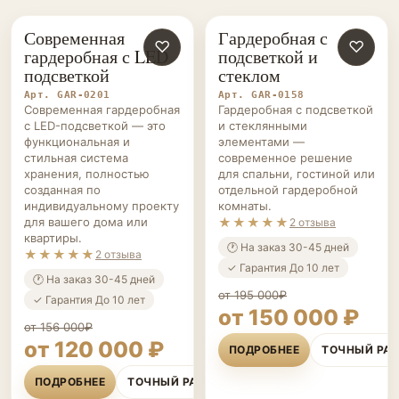
Современная
Гардеробная с
ГАРДЕРОБНЫЕ НА ЗАКАЗ
♡
ГАРДЕРОБНЫЕ НА ЗАКАЗ
♡
гардеробная с LED
подсветкой и
подсветкой
стеклом
Арт. GAR-0201
Арт. GAR-0158
Современная гардеробная
Гардеробная с подсветкой
с LED-подсветкой — это
и стеклянными
функциональная и
элементами —
стильная система
современное решение
хранения, полностью
для спальни, гостиной или
созданная по
отдельной гардеробной
индивидуальному проекту
комнаты.
для вашего дома или
★★★★★
2 отзыва
квартиры.
🕐 На заказ 30-45 дней
★★★★★
2 отзыва
✓ Гарантия До 10 лет
🕐 На заказ 30-45 дней
от 195 000₽
✓ Гарантия До 10 лет
от 150 000 ₽
от 156 000₽
от 120 000 ₽
ПОДРОБНЕЕ
ТОЧНЫЙ РА
ПОДРОБНЕЕ
ТОЧНЫЙ РАСЧЁТ