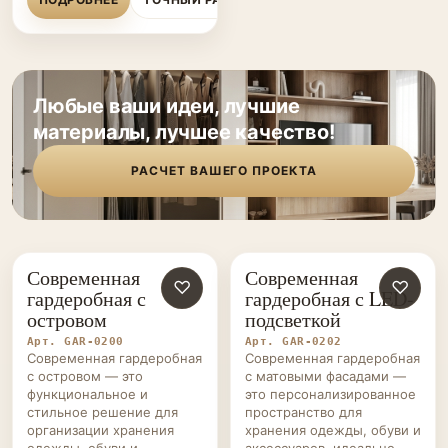
Любые ваши идеи, лучшие
материалы, лучшее качество!
РАСЧЕТ ВАШЕГО ПРОЕКТА
Современная
Современная
ГАРДЕРОБНЫЕ НА ЗАКАЗ
♡
ГАРДЕРОБНЫЕ НА ЗАКАЗ
♡
гардеробная с
гардеробная с LED-
островом
подсветкой
Арт. GAR-0200
Арт. GAR-0202
Современная гардеробная
Современная гардеробная
с островом — это
с матовыми фасадами —
функциональное и
это персонализированное
стильное решение для
пространство для
организации хранения
хранения одежды, обуви и
одежды, обуви и
аксессуаров, идеально