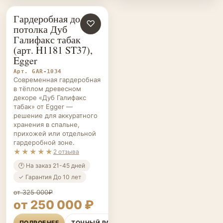
Гардеробная до
ГАРДЕРОБНЫЕ НА ЗАКАЗ
♡
потолка Дуб
Галифакс табак
(арт. H1181 ST37),
Egger
Арт. GAR-1034
Современная гардеробная
в тёплом древесном
декоре «Дуб Галифакс
табак» от Egger —
решение для аккуратного
хранения в спальне,
прихожей или отдельной
гардеробной зоне.
★★★★★
2 отзыва
🕐 На заказ 21-45 дней
✓ Гарантия До 10 лет
от 325 000₽
от 250 000 ₽
ПОДРОБНЕЕ
ТОЧНЫЙ РАСЧЁТ