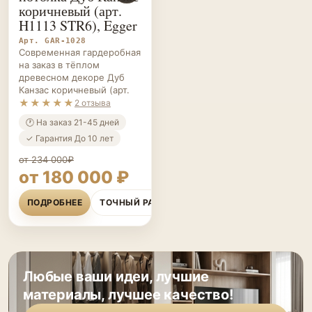
Арт. GAR-1028
Современная гардеробная
на заказ в тёплом
древесном декоре Дуб
Канзас коричневый (арт.
★★★★★
2 отзыва
🕐 На заказ 21-45 дней
✓ Гарантия До 10 лет
от 234 000₽
от 180 000 ₽
ПОДРОБНЕЕ
ТОЧНЫЙ РАСЧЁТ
Любые ваши идеи, лучшие
материалы, лучшее качество!
РАСЧЕТ ВАШЕГО ПРОЕКТА