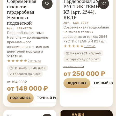
гардеробная
К3 (арт. 2544),
Неаполь с
КЕДР
подсветкой
Арт. GAR-1022
Современная гардеробная
Арт. GAR-0776
на заказ в тёплых
Гардеробная система
древесных оттенках 2544
Неаполь — воплощение
РУСТИК ТЕМНЫЙ К3 (арт.
премиального
★★★★★
1 отзыв
современного стиля для
ценителей порядка и
🕐 На заказ 21-45 дней
эстетики.
✓ Гарантия До 10 лет
★★★★★
2 отзыва
от 325 000₽
🕐 На заказ 30-40 дней
от 250 000 ₽
✓ Гарантия До 5 лет
от 194 000₽
ПОДРОБНЕЕ
ТОЧНЫЙ РА
от 149 000 ₽
ПОДРОБНЕЕ
ТОЧНЫЙ РАСЧЁТ
НАШИ
Угловая гардеробная
ОБЪЕКТЫ
ГАРДЕРОБНЫЕ НА ЗАКАЗ
♡
в голубом с
📷
Все работы
Реализованные