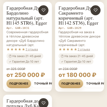
♡
♡
Бардолино
Сакраменто
натуральный (арт.
коричневый (арт.
H1145 STR6), Egger
H1142 ST36), Egger
Арт. GAR-1031
Арт. GAR-1029
Современная гардеробная
Гардеробная на заказ в
в тёплом древесном
тёплом древесном декоре
декоре «Дуб Бардолино
«Дуб Сакраменто
натуральный (арт.
коричневый (арт.
★★★★★
★★★★★
2 отзыва
2 отзыва
🕐 На заказ 21-45 дней
🕐 На заказ 21-45 дней
✓ Гарантия До 10 лет
✓ Гарантия До 10 лет
от 325 000₽
от 234 000₽
от 250 000 ₽
от 180 000 ₽
ПОДРОБНЕЕ
ТОЧНЫЙ РАСЧЁТ
ПОДРОБНЕЕ
ТОЧНЫЙ РА
Гардеробная до
ГАРДЕРОБНЫЕ НА ЗАКАЗ
♡
потолка Дуб Канзас
коричневый (арт.
H1113 STR6), Egger