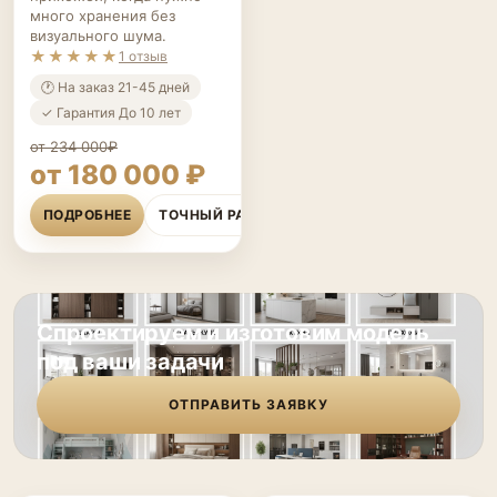
★★★★★
1 отзыв
🕐 На заказ 21-45 дней
✓ Гарантия До 10 лет
от 234 000₽
от 180 000 ₽
ПОДРОБНЕЕ
ТОЧНЫЙ РАСЧЁТ
Спроектируем и изготовим модель
под ваши задачи
ОТПРАВИТЬ ЗАЯВКУ
Гардеробная до
Гардеробная Дуб
ГАРДЕРОБНЫЕ НА ЗАКАЗ
♡
ГАРДЕРОБНЫЕ НА ЗАКАЗ
♡