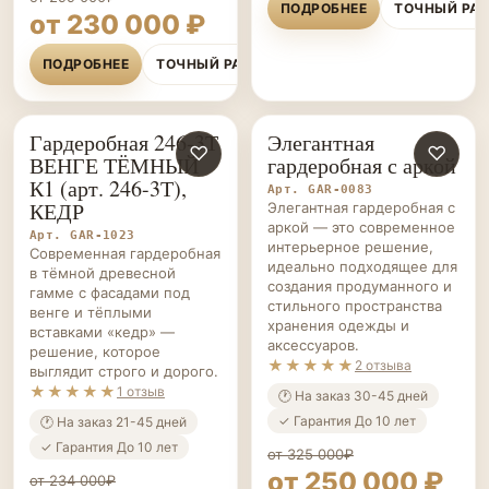
ПОДРОБНЕЕ
ТОЧНЫЙ РАСЧЁТ
Гардеробная 246-3Т
Элегантная
ГАРДЕРОБНЫЕ НА ЗАКАЗ
♡
ГАРДЕРОБНЫЕ НА ЗАКАЗ
♡
ВЕНГЕ ТЁМНЫЙ
гардеробная с аркой
К1 (арт. 246-3Т),
Арт. GAR-0083
КЕДР
Элегантная гардеробная с
аркой — это современное
Арт. GAR-1023
интерьерное решение,
Современная гардеробная
идеально подходящее для
в тёмной древесной
создания продуманного и
гамме с фасадами под
стильного пространства
венге и тёплыми
хранения одежды и
вставками «кедр» —
аксессуаров.
решение, которое
★★★★★
2 отзыва
выглядит строго и дорого.
★★★★★
1 отзыв
🕐 На заказ 30-45 дней
✓ Гарантия До 10 лет
🕐 На заказ 21-45 дней
✓ Гарантия До 10 лет
от 325 000₽
от 250 000 ₽
от 234 000₽
от 180 000 ₽
ПОДРОБНЕЕ
ТОЧНЫЙ РА