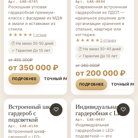
Арт. GAR-0785
Арт. GAR-0084
Роскошная угловая
Современная встроенная
гардеробная премиум-
гардеробная из ЛДСП —
класса с фасадами из МДФ
идеальное решение для
в эмали и вставками из
организации хранения в
стекла.
спальне, квартире или
★★★★★
коттедже.
1 отзыв
★★★★★
2 отзыва
🕐 На заказ 35-50 дней
🕐 На заказ 30-45 дней
✓ Гарантия До 10 лет
✓ Гарантия До 10 лет
от 455 000₽
от 260 000₽
от 350 000 ₽
от 200 000 ₽
ПОДРОБНЕЕ
ТОЧНЫЙ РАСЧЁТ
ПОДРОБНЕЕ
ТОЧНЫЙ РА
Встроенный шкаф-
Индивидуальная
ГАРДЕРОБНЫЕ НА ЗАКАЗ
♡
ГАРДЕРОБНЫЕ НА ЗАКАЗ
♡
гардероб с
гардеробная с LED
подсветкой
Арт. GAR-0087
Индивидуальная
Арт. GAR-0189
гардеробная с LED-
Встроенный шкаф-
подсветкой — это
гардероб с LED-