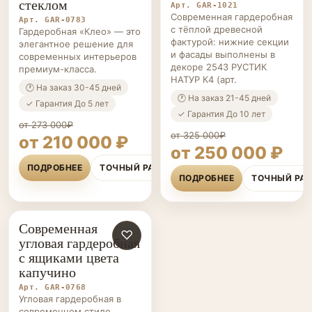
стеклом
Арт. GAR-1021
Современная гардеробная
Арт. GAR-0783
с тёплой древесной
Гардеробная «Клео» — это
фактурой: нижние секции
элегантное решение для
и фасады выполнены в
современных интерьеров
декоре 2543 РУСТИК
премиум-класса.
НАТУР К4 (арт.
🕐 На заказ 30-45 дней
🕐 На заказ 21-45 дней
✓ Гарантия До 5 лет
✓ Гарантия До 10 лет
от 273 000₽
от 325 000₽
от 210 000 ₽
от 250 000 ₽
ПОДРОБНЕЕ
ТОЧНЫЙ РАСЧЁТ
ПОДРОБНЕЕ
ТОЧНЫЙ РА
Современная
ГАРДЕРОБНЫЕ НА ЗАКАЗ
♡
угловая гардеробная
с ящиками цвета
капучино
Арт. GAR-0768
Угловая гардеробная в
современном стиле