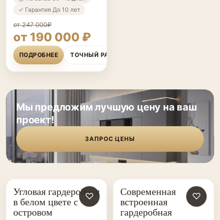
✓ Гарантия До 10 лет
от 247 000₽
от 190 000 ₽
ПОДРОБНЕЕ
ТОЧНЫЙ РАСЧЁТ
Мы предложим лучшую цену на ваш
проект!
ЗАПРОС ЦЕНЫ
Угловая гардеробная
Современная
ГАРДЕРОБНЫЕ НА ЗАКАЗ
♡
ГАРДЕРОБНЫЕ НА ЗАКАЗ
♡
в белом цвете с
встроенная
островом
гардеробная