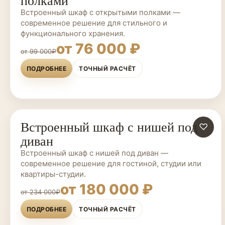
полками
Встроенный шкаф с открытыми полками —
современное решение для стильного и
функционального хранения.
от 76 000 ₽
от 99 000₽
ПОДРОБНЕЕ
ТОЧНЫЙ РАСЧЁТ
Встроенный шкаф с нишей под
ШКАФЫ НА ЗАКАЗ
♡
диван
Встроенный шкаф с нишей под диван —
современное решение для гостиной, студии или
квартиры-студии.
от 180 000 ₽
от 234 000₽
ПОДРОБНЕЕ
ТОЧНЫЙ РАСЧЁТ