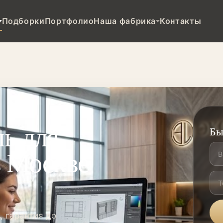
Подборки
Портфолио
Наша фабрика
Контакты
ь для
Бы
в Москве
, гарантия до