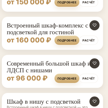
от 150 000 ₽
ПОДРОБНЕЕ
РАСЧЁТ
Встроенный шкаф-комплекс с
♡
подсветкой для гостиной
от 160 000 ₽
ПОДРОБНЕЕ
РАСЧЁТ
Современный большой шкаф из
♡
ЛДСП с нишами
от 96 000 ₽
ПОДРОБНЕЕ
РАСЧЁТ
Шкаф в нишу с подсветкой
ШКАФЫ НА ЗАКАЗ
♡
Встроенный шкаф в нишу с подсветкой — это