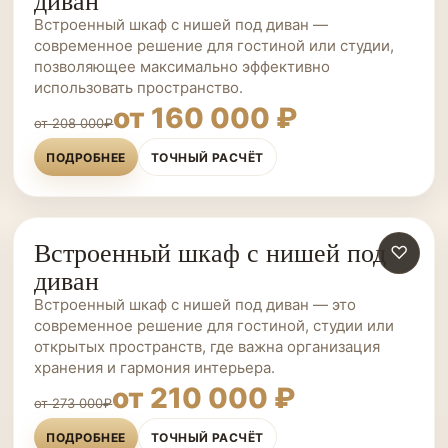
диван
Встроенный шкаф с нишей под диван —
современное решение для гостиной или студии,
позволяющее максимально эффективно
использовать пространство.
от 160 000 ₽
от 208 000₽
ПОДРОБНЕЕ
ТОЧНЫЙ РАСЧЁТ
Встроенный шкаф с нишей под
ШКАФЫ НА ЗАКАЗ
♡
диван
Встроенный шкаф с нишей под диван — это
современное решение для гостиной, студии или
открытых пространств, где важна организация
хранения и гармония интерьера.
от 210 000 ₽
от 273 000₽
ПОДРОБНЕЕ
ТОЧНЫЙ РАСЧЁТ