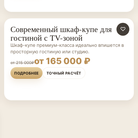
Современный шкаф-купе для
ШКАФЫ-КУПЕ НА ЗАКАЗ
♡
гостиной с TV-зоной
Шкаф-купе премиум-класса идеально впишется в
просторную гостиную или студию.
от 165 000 ₽
от 215 000₽
ПОДРОБНЕЕ
ТОЧНЫЙ РАСЧЁТ