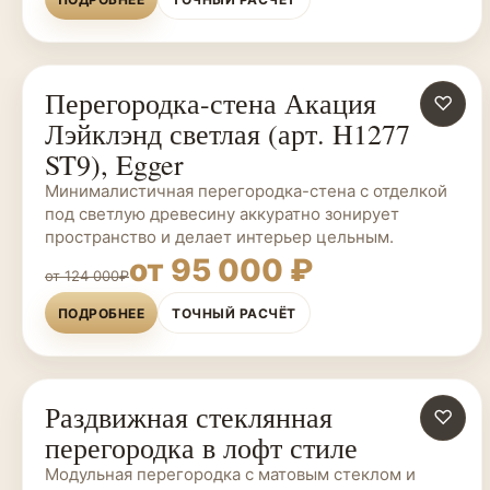
Перегородка-стена Акация
ПЕРЕГОРОДКИ НА ЗАКАЗ
♡
Лэйклэнд светлая (арт. H1277
ST9), Egger
Минималистичная перегородка-стена с отделкой
под светлую древесину аккуратно зонирует
пространство и делает интерьер цельным.
от 95 000 ₽
от 124 000₽
ПОДРОБНЕЕ
ТОЧНЫЙ РАСЧЁТ
Раздвижная стеклянная
ПЕРЕГОРОДКИ НА ЗАКАЗ
♡
перегородка в лофт стиле
Модульная перегородка с матовым стеклом и