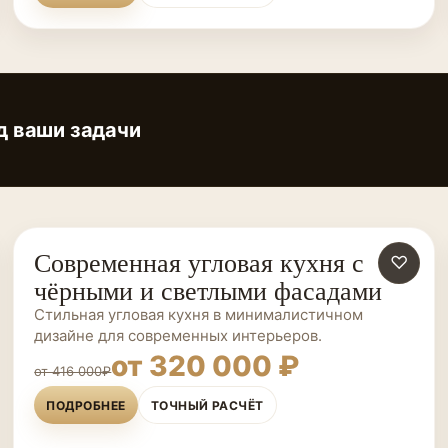
д ваши задачи
Современная угловая кухня с
КУХНИ НА ЗАКАЗ
♡
чёрными и светлыми фасадами
Стильная угловая кухня в минималистичном
дизайне для современных интерьеров.
от 320 000 ₽
от 416 000₽
ПОДРОБНЕЕ
ТОЧНЫЙ РАСЧЁТ