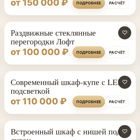
от 150 000 ₽
ПОДРОБНЕЕ
РАСЧЁТ
Раздвижные стеклянные
♡
перегородки Лофт
от 100 000 ₽
ПОДРОБНЕЕ
РАСЧЁТ
Современный шкаф-купе с LED-
♡
подсветкой
от 110 000 ₽
ПОДРОБНЕЕ
РАСЧЁТ
Встроенный шкаф с нишей под
ШКАФЫ НА ЗАКАЗ
♡