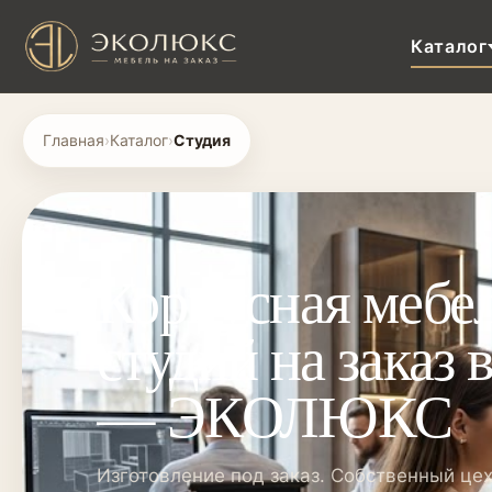
Каталог
Главная
›
Каталог
›
Студия
Корпусная мебел
студий на заказ 
— ЭКОЛЮКС
Изготовление под заказ. Собственный цех