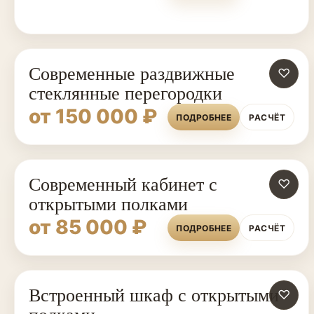
Современные раздвижные
♡
стеклянные перегородки
от 150 000 ₽
ПОДРОБНЕЕ
РАСЧЁТ
Современный кабинет с
♡
открытыми полками
от 85 000 ₽
ПОДРОБНЕЕ
РАСЧЁТ
Встроенный шкаф с открытыми
ШКАФЫ НА ЗАКАЗ
♡